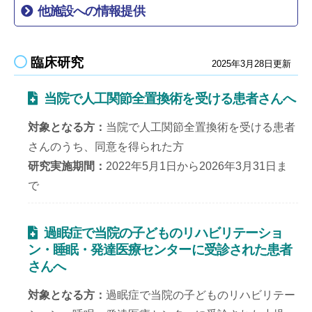
患者教室
移動
他施設への情報提供
しま
入院のご案内
す
臨床研究
2025年3月28日
更新
（PDF:15.19MB）
サイ
ト内
当院で人工関節全置換術を受ける患者さんへ
相談窓口のご案内
各ペ
（PDF:113KB）
ージ
対象となる方
当院で人工関節全置換術を受ける患者
への
さんのうち、同意を得られた方
院内感染対策
リン
研究実施期間
2022年5月1日から2026年3月31日ま
（PDF:116KB）
クに
で
移動
輸血拒否に係る対応方針
しま
（PDF:105KB）
過眠症で当院の子どものリハビリテーショ
す
ン・睡眠・発達医療センターに受診された患者
お知
さんへ
療担規則等に基づく厚⽣労働⼤⾂が定める掲⽰
らせ
事項
対象となる方
過眠症で当院の子どものリハビリテー
へ移