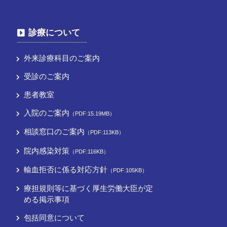
診療について
外来診療科目のご案内
受診のご案内
患者教室
入院のご案内
（PDF:15.19MB）
相談窓口のご案内
（PDF:113KB）
院内感染対策
（PDF:116KB）
輸血拒否に係る対応方針
（PDF:105KB）
療担規則等に基づく厚⽣労働⼤⾂が定
める掲⽰事項
包括同意について