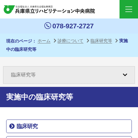
ペー
ジ内
移動
078-927-2727
用の
リン
ホーム
診療について
臨床研究等
実施
現在のページ
クで
中の臨床研究等
す
本文
へ移
臨床研究等
動し
ます
実施中の臨床研究等
サイ
ト内
外来診療科目のご案内
共通
リン
受診のご案内
臨床研究
クへ