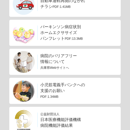
自動車運転再開のながれ
チラシ
PDF:1.41MB
パーキンソン病症状別
ホームエクササイズ
パンフレット
PDF:13.3MB
病院のバリアフリー
情報について
兵庫県Webサイトへ
小児筋電義手バンクへの
支援のお願い
PDF:1.34MB
公益財団法人
日本医療機能評価機構
病院機能評価結果