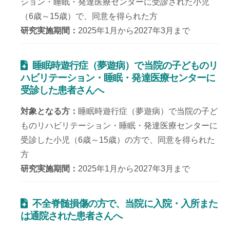
ション・睡眠・発達医療センターに受診された小児
動し
包括同意について
（6歳～15歳）で、同意を得られた方
ます
研究実施期間
2025年1月から2027年3月まで
休
臨床研究等
診・
倫理委員会
代診
睡眠時遊行症（夢遊病）で当院の子どものリ
ハビリテーション・睡眠・発達医療センターに
のご
受診した患者さんへ
個人情報保護方針
案内
へ移
対象となる方
睡眠時遊行症（夢遊病）で当院の子ど
人生の最終段階における適切な意志決定支援に
動し
ものリハビリテーション・睡眠・発達医療センターに
関する指針
ます
受診した小児（6歳～15歳）の方で、同意を得られた
（PDF:550KB）
方
研究実施期間
2025年1月から2027年3月まで
身体的拘束を最小化するための指針
（PDF:523KB）
不全脊髄損傷の方で、当院に入院・入所また
虐待の防止のための指針
は通院された患者さんへ
（PDF:526KB）