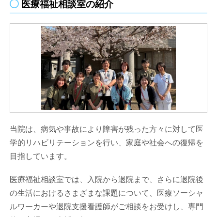
紹介受診重点医療機関
医療福祉相談室の紹介
動し
ます
交通アクセス
休
診・
地域の医療機関の方へ
代診
のご
関連リンク
案内
へ移
発行・発刊物
動し
ます
当院は、病気や事故により障害が残った方々に対して医
患者さんへの情報誌
学的リハビリテーションを行い、家庭や社会への復帰を
さんぽみち
目指しています。
地域の関係機関への情報誌
医療福祉相談室では、入院から退院まで、さらに退院後
地域医療連携だより
の生活におけるさまざまな課題について、医療ソーシャ
ルワーカーや退院支援看護師がご相談をお受けし、専門
採用情報