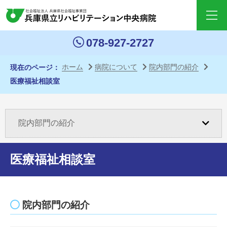
ペー
ジ内
移動
078-927-2727
用の
リン
ホーム
病院について
院内部門の紹介
現在のページ
クで
医療福祉相談室
す
本文
へ移
院内部門の紹介
動し
ます
医療福祉相談室
サイ
ト内
病院長挨拶
共通
院内部門の紹介
リン
澤村誠志名誉院長紹介
クへ