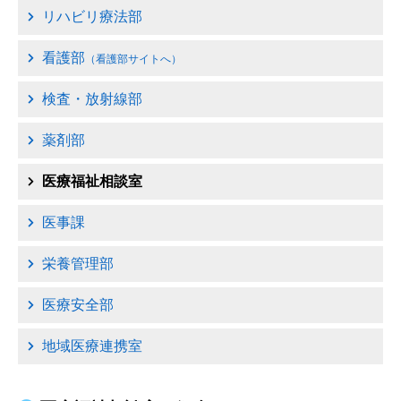
事業団憲章
移動
リハビリ療法部
しま
看護部
事業団職員倫理綱領
（看護部サイトへ）
す
サイ
検査・放射線部
病院の理念・基本方針
ト内
各ペ
薬剤部
病院の概要・施設基準等
ージ
医療福祉相談室
への
委員会紹介・活動内容
リン
医事課
クに
病院指標
移動
栄養管理部
しま
医療安全部
院内部門の紹介
す
お知
地域医療連携室
病院内施設のご案内
らせ
へ移