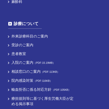
麻酔科
診療について
外来診療科目のご案内
受診のご案内
患者教室
入院のご案内
（PDF:15.19MB）
相談窓口のご案内
（PDF:113KB）
院内感染対策
（PDF:116KB）
輸血拒否に係る対応方針
（PDF:105KB）
療担規則等に基づく厚⽣労働⼤⾂が定
める掲⽰事項