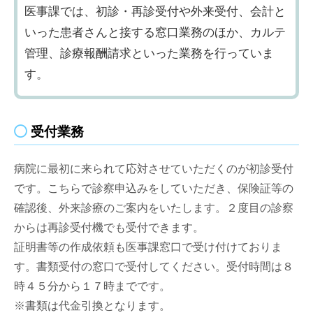
紹介受診重点医療機関
動し
医事課では、初診・再診受付や外来受付、会計と
ます
いった患者さんと接する窓口業務のほか、カルテ
交通アクセス
休
管理、診療報酬請求といった業務を行っていま
診・
す。
地域の医療機関の方へ
代診
のご
関連リンク
案内
受付業務
へ移
発行・発刊物
動し
病院に最初に来られて応対させていただくのが初診受付
ます
です。こちらで診察申込みをしていただき、保険証等の
患者さんへの情報誌
確認後、外来診療のご案内をいたします。２度目の診察
さんぽみち
からは再診受付機でも受付できます。
証明書等の作成依頼も医事課窓口で受け付けておりま
地域の関係機関への情報誌
す。書類受付の窓口で受付してください。受付時間は８
地域医療連携だより
時４５分から１７時までです。
※書類は代金引換となります。
採用情報