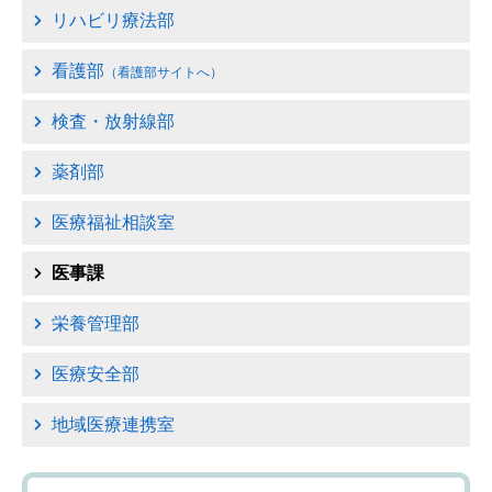
事業団憲章
移動
リハビリ療法部
しま
看護部
事業団職員倫理綱領
（看護部サイトへ）
す
サイ
検査・放射線部
病院の理念・基本方針
ト内
各ペ
薬剤部
病院の概要・施設基準等
ージ
医療福祉相談室
への
委員会紹介・活動内容
リン
医事課
クに
病院指標
移動
栄養管理部
しま
医療安全部
院内部門の紹介
す
お知
地域医療連携室
病院内施設のご案内
らせ
へ移