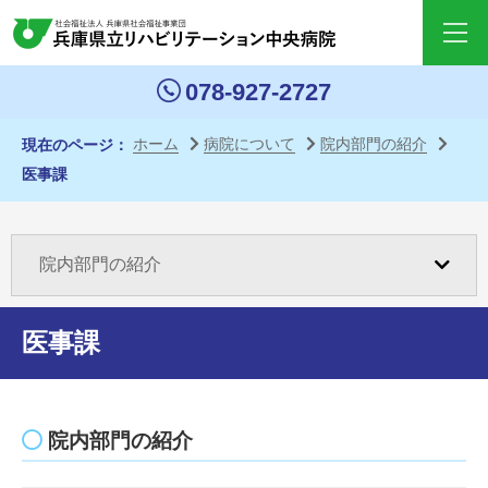
ペー
ジ内
移動
078-927-2727
用の
リン
ホーム
病院について
院内部門の紹介
現在のページ
クで
医事課
す
本文
へ移
院内部門の紹介
動し
ます
医事課
サイ
ト内
病院長挨拶
共通
院内部門の紹介
リン
澤村誠志名誉院長紹介
クへ