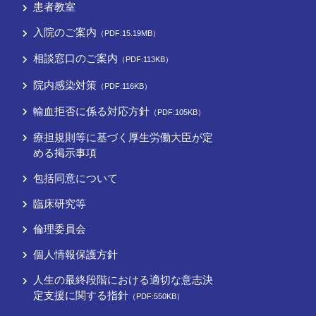
患者教室
入院のご案内
（PDF:15.19MB）
相談窓口のご案内
（PDF:113KB）
院内感染対策
（PDF:116KB）
輸血拒否に係る対応方針
（PDF:105KB）
療担規則等に基づく厚⽣労働⼤⾂が定
める掲⽰事項
包括同意について
臨床研究等
倫理委員会
個人情報保護方針
人生の最終段階における適切な意志決
定支援に関する指針
（PDF:550KB）