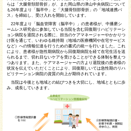
らは「大腿骨頚部骨折」が、また岡山県の津山中央病院について
も26年度より「脳卒中」と「大腿骨頚部骨折」の「地域連携パ
ス」を締結し、受け入れを開始しています。
22年度より「脳血管障害（脳卒中）」の患者様が、中播磨シ
ームレス研究会に参加している当院を含む回復期リハビリテーシ
ョン病院を退院される際に、担当のケアマネージャーやかかりつ
け医を通じて、いわゆる維持期（地域の医療機関や在宅サービス
など）への情報伝達を行うための書式の統一を行いました。これ
により、患者様が急性期病院から回復期病院を経て在宅生活を送
られるまで、切れ目ないケアを受けることができる体制を整えつ
つあります。また、ケアマネージャーの方より退院後の患者様の
状況を伝えていただくことにより、回復期しいては急性期のリハ
ビリテーション病院の資質の向上が期待されています。
当院は今後とも地域との結びつきを大切にし、地域とともに歩
み、成長していきます。