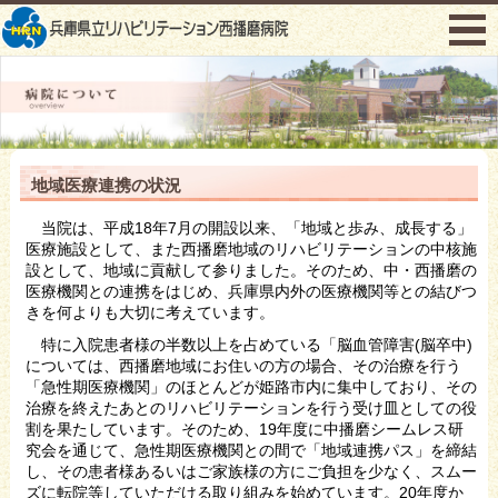
menu
地域医療連携の状況
当院は、平成18年7月の開設以来、「地域と歩み、成長する」
医療施設として、また西播磨地域のリハビリテーションの中核施
設として、地域に貢献して参りました。そのため、中・西播磨の
医療機関との連携をはじめ、兵庫県内外の医療機関等との結びつ
きを何よりも大切に考えています。
特に入院患者様の半数以上を占めている「脳血管障害(脳卒中)
については、西播磨地域にお住いの方の場合、その治療を行う
「急性期医療機関」のほとんどが姫路市内に集中しており、その
治療を終えたあとのリハビリテーションを行う受け皿としての役
割を果たしています。そのため、19年度に中播磨シームレス研
究会を通じて、急性期医療機関との間で「地域連携パス」を締結
し、その患者様あるいはご家族様の方にご負担を少なく、スムー
ズに転院等していただける取り組みを始めています。20年度か