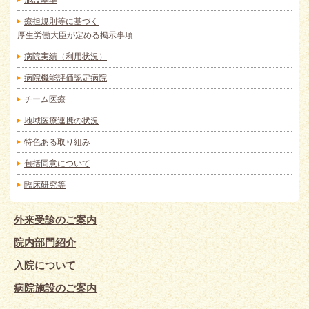
療担規則等に基づく
厚生労働大臣が定める掲示事項
病院実績（利用状況）
病院機能評価認定病院
チーム医療
地域医療連携の状況
特色ある取り組み
包括同意について
臨床研究等
外来受診のご案内
院内部門紹介
入院について
病院施設のご案内