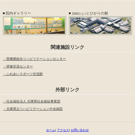
■ 院内ギャラリー
■
ひかりの都
【病院だより】
関連施設リンク
西播磨総合リハビリテーションセンター
研修交流センター
ふれあいスポーツ交流館
外部リンク
社会福祉法人 兵庫県社会福祉事業団
兵庫県立リハビリテーション中央病院
ホーム
|
アクセス
|
お問い合わせ