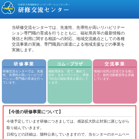
当研修交流センターでは、先進性、先導性が高いリハビリテー
ション専門職の育成を行うとともに、福祉用具等の最新情報の
発信と利用に関する相談への対応、地域交流拠点としての各種
交流事業の実施、専門職員の派遣による地域支援などの事業を
実施します。
研修事業
コム・プラザ
交流事業
研修交流センターでは、先進
福祉用具を「見て、触れて、
地域の住民が交流できる場と
性、先導性が高いリハビリテ
試す」をキーワードに、常時
して、創作活動教室等を実施
ーション専門職の育成を行っ
700点の福祉用具を展示して
しています。
ています。
います。
【今後の研修事業について】
今後予定しています研修につきましては、感染拡大防止対策に講じながら
取り組んでいきます。
日程などの詳細は、随時公表していきますので、当センターのホームペー