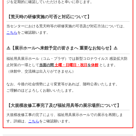
ジを定期的に確認していただけると幸いに存じます。
【荒天時の研修実施の可否と対応について】
当センターにおける荒天時等の研修実施の可否及び対応方法については、
こちら
をご確認願います。
⚠️【展示ホールへ来館予定の皆さまへ 重要なお知らせ】⚠️
福祉用具展示ホール（コム・プラザ）では新型コロナウイルス 感染拡大防
止対策の一環として
当面の間
土曜・日曜日・祝日
を
休館
とします。
（休館中、交流棟は出入りができません）
なお、今後の社会情勢により変更等があれば、随時公表いたします。
ご理解のほどよろしくお願いいたします。
【大規模改修工事完了及び福祉用具等の展示場所について】
大規模改修工事の完了により、福祉用具展示ホールでの展示を再開しま
す。詳細は、
こちら
をご確認願います。