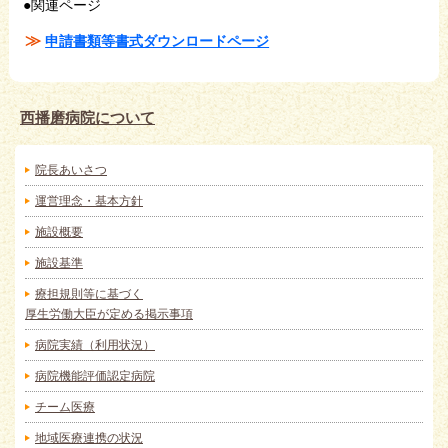
●関連ページ
申請書類等書式ダウンロードページ
西播磨病院について
院長あいさつ
運営理念・基本方針
施設概要
施設基準
療担規則等に基づく
厚生労働大臣が定める掲示事項
病院実績（利用状況）
病院機能評価認定病院
チーム医療
地域医療連携の状況