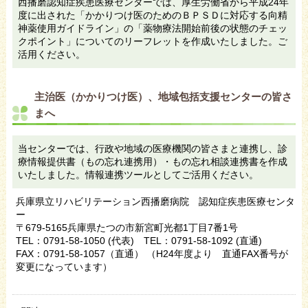
西播磨認知症疾患医療センターでは、厚生労働省から平成24年
度に出された「かかりつけ医のためのＢＰＳＤに対応する向精
神薬使用ガイドライン」の「薬物療法開始前後の状態のチェッ
クポイント」についてのリーフレットを作成いたしました。ご
活用ください。
主治医（かかりつけ医）、地域包括支援センターの皆さ
まへ
当センターでは、行政や地域の医療機関の皆さまと連携し、診
療情報提供書（もの忘れ連携用）・もの忘れ相談連携書を作成
いたしました。情報連携ツールとしてご活用ください。
兵庫県立リハビリテーション西播磨病院 認知症疾患医療センタ
ー
〒679-5165兵庫県たつの市新宮町光都1丁目7番1号
TEL：0791-58-1050 (代表) TEL：0791-58-1092 (直通)
FAX：0791-58-1057（直通） （H24年度より 直通FAX番号が
変更になっています）