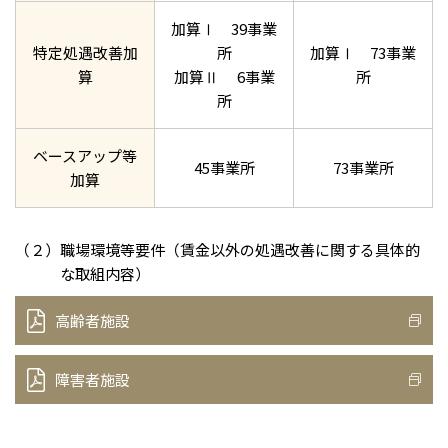
加算Ⅰ 39事業
特定処遇改善加
所
加算Ⅰ 73事業
算
加算Ⅱ 6事業
所
所
ベースアップ等
45事業所
73事業所
加算
（２）職場環境等要件（賃金以外の処遇改善に関する具体的
な取組内容）
高齢者施設
障害者施設