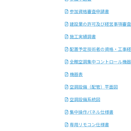
参加資格審査申請書
建設業の許可及び経営事項審査
施工実績調書
配置予定技術者の資格・工事経
全館空調集中コントロール機器
機器表
空調設備（配管）平面図
空調設備系統図
集中操作パネル仕様書
専用リモコン仕様書