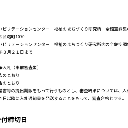
ションセンター 福祉のまちづくり研究所 全館空調集中
町1070
ションセンター 福祉のまちづくり研究所内の全館空調集
年３月２１日まで
札（事前審査型）
告のとおり
とおり
請書等の提出期限をもって行うものとし、審査結果については、入
４日以降に入札通知書を発送することをもって、審査合格とする。
受付締切日