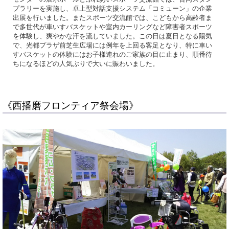
プラリーを実施し、卓上型対話支援システム「コミューン」の企業
出展を行いました。またスポーツ交流館では、こどもから高齢者ま
で多世代が車いすバスケットや室内カーリングなど障害者スポーツ
を体験し、爽やかな汗を流していました。この日は夏日となる陽気
で、光都プラザ前芝生広場には例年を上回る客足となり、特に車い
すバスケットの体験にはお子様連れのご家族の目に止まり、順番待
ちになるほどの人気ぶりで大いに賑わいました。
《西播磨フロンティア祭会場》