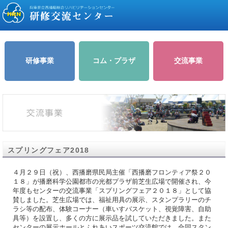
研修事業
コム・プラザ
交流事業
スプリングフェア2018
４月２９日（祝）、西播磨県民局主催「西播磨フロンティア祭２０
１８」が播磨科学公園都市の光都プラザ前芝生広場で開催され、今
年度もセンターの交流事業「スプリングフェア２０１８」として協
賛しました。芝生広場では、福祉用具の展示、スタンプラリーのチ
ラシ等の配布、体験コーナー（車いすバスケット、視覚障害、自助
具等）を設置し、多くの方に展示品を試していただきました。また
センターの展示ホールとふれあいスポーツ交流館では、合同スタン